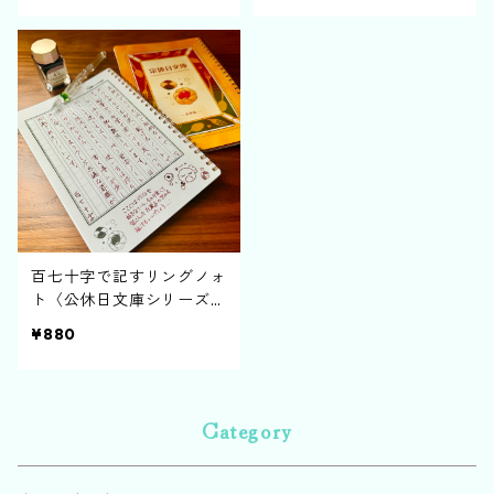
百七十字で記すリングノォ
ト〈公休日文庫シリーズ〉
B6版
¥880
Category